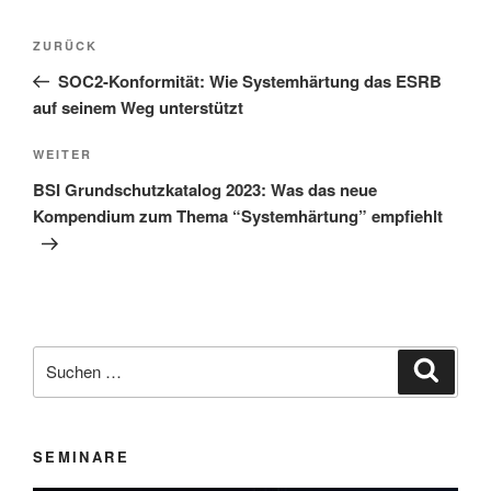
Beitragsnavigation
Vorheriger
ZURÜCK
Beitrag
SOC2-Konformität: Wie Systemhärtung das ESRB
auf seinem Weg unterstützt
Nächster
WEITER
Beitrag
BSI Grundschutzkatalog 2023: Was das neue
Kompendium zum Thema “Systemhärtung” empfiehlt
Suchen
Suche
nach:
SEMINARE