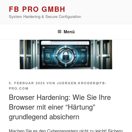
Zum
FB PRO GMBH
Inhalt
System Hardening & Secure Configuration
springen
Menü
VERÖFFENTLICHT
5. FEBRUAR 2023
VON
JUERGEN.KRODER@FB-
AM
PRO.COM
Browser Hardening: Wie Sie Ihre
Browser mit einer “Härtung”
grundlegend absichern
Machen Sie es den Cybergangstern nicht zu leicht! Sichern