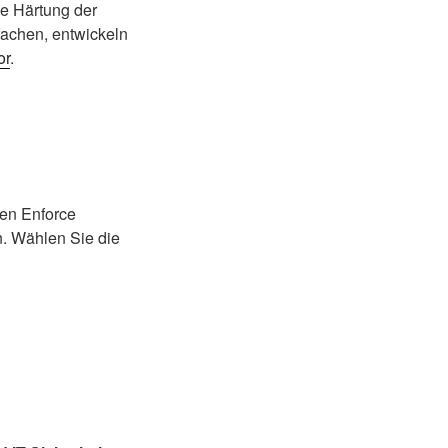
ie Härtung der
fachen, entwickeln
or
.
den Enforce
in. Wählen Sie die