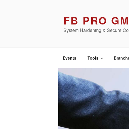
Zum
Inhalt
FB PRO G
springen
System Hardening & Secure Con
Events
Tools
Branch