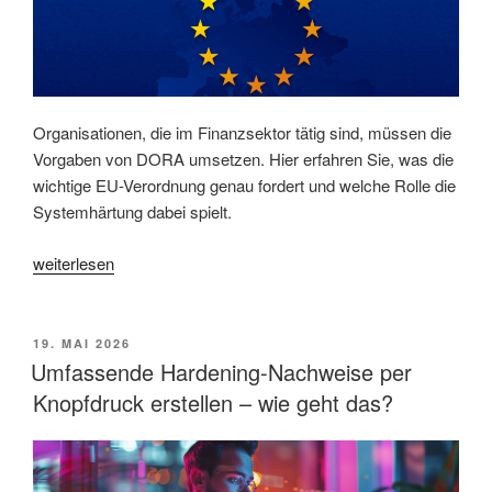
gegen
KI-
Angriffen
schützen?“
Organisationen, die im Finanzsektor tätig sind, müssen die
Vorgaben von DORA umsetzen. Hier erfahren Sie, was die
wichtige EU-Verordnung genau fordert und welche Rolle die
Systemhärtung dabei spielt.
„DORA:
weiterlesen
Wie
lassen
sich
VERÖFFENTLICHT
19. MAI 2026
AM
die
Umfassende Hardening-Nachweise per
Anforderungen
Knopfdruck erstellen – wie geht das?
erfüllen?
Was
gehört