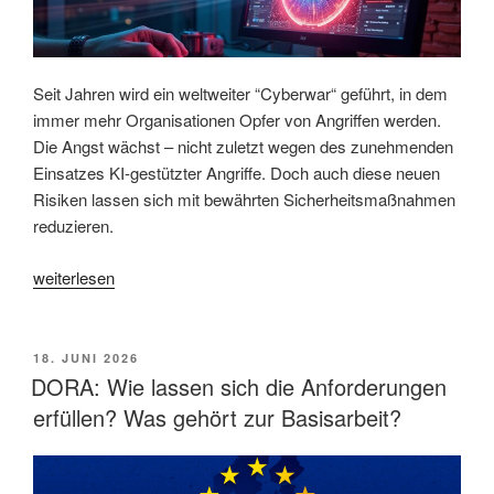
Seit Jahren wird ein weltweiter “Cyberwar“ geführt, in dem
immer mehr Organisationen Opfer von Angriffen werden.
Die Angst wächst – nicht zuletzt wegen des zunehmenden
Einsatzes KI-gestützter Angriffe. Doch auch diese neuen
Risiken lassen sich mit bewährten Sicherheitsmaßnahmen
reduzieren.
„Künstliche
weiterlesen
Intelligenz
als
Bedrohung:
VERÖFFENTLICHT
18. JUNI 2026
AM
Wie
DORA: Wie lassen sich die Anforderungen
kann
erfüllen? Was gehört zur Basisarbeit?
man
IT-
Systeme