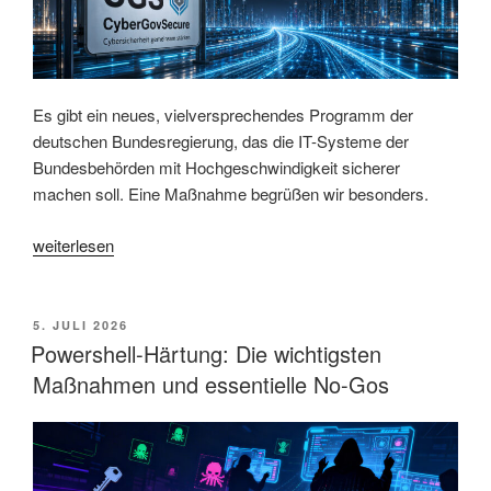
wird“
Es gibt ein neues, vielversprechendes Programm der
deutschen Bundesregierung, das die IT-Systeme der
Bundesbehörden mit Hochgeschwindigkeit sicherer
machen soll. Eine Maßnahme begrüßen wir besonders.
„CyberGovSecure:
weiterlesen
Was
fordert
das
VERÖFFENTLICHT
5. JULI 2026
AM
neue
Powershell-Härtung: Die wichtigsten
Cybersecurity-
Maßnahmen und essentielle No-Gos
Programm?“