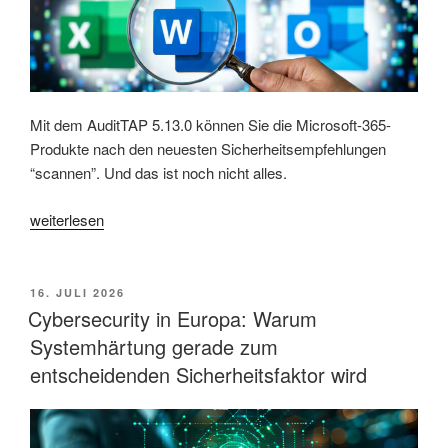
Mit dem AuditTAP 5.13.0 können Sie die Microsoft-365-
Produkte nach den neuesten Sicherheitsempfehlungen
“scannen”. Und das ist noch nicht alles.
„Wie
weiterlesen
gut
sind
Ihre
VERÖFFENTLICHT
16. JULI 2026
AM
Office-
Cybersecurity in Europa: Warum
Anwendungen
Systemhärtung gerade zum
gehärtet?
entscheidenden Sicherheitsfaktor wird
Machen
Sie
den