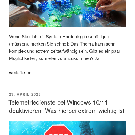
das?“
Wenn Sie sich mit System Hardening beschäftigen
(müssen), merken Sie schnell: Das Thema kann sehr
komplex und extrem zeitaufwändig sein. Gibt es ein paar
Möglichkeiten, schneller voranzukommen? Ja!
„Wie
weiterlesen
kann
man
verschiedene
VERÖFFENTLICHT
23. APRIL 2026
AM
Hardening-
Telemetriedienste bei Windows 10/11
Standards
deaktivieren: Was hierbei extrem wichtig ist
miteinander
kombinieren?“