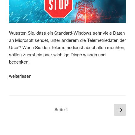
Wussten Sie, dass ein Standard-Windows sehr viele Daten
an Microsoft sendet, unter anderem die Telemetriedaten der
User? Wenn Sie den Telemetriedienst abschalten möchten,
sollten zuerst ein paar wichtige Dinge wissen und
bedenken!
„Telemetriedienste
weiterlesen
bei
Windows
10/11
deaktivieren:
Seitennummerierung
Näch
Seite
1
Was
Seite
der
hierbei
Beiträge
extrem
wichtig