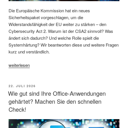
Die Europäische Kommission hat ein neues
Sicherheitspaket vorgeschlagen, um die
Widerstandsfähigkeit der EU weiter zu stärken – den
Cybersecurity Act 2. Warum ist der CSA2 sinnvoll? Was
ändert sich dadurch? Und welche Rolle spielt die
Systemhärtung? Wir beantworten diese und weitere Fragen
kurz und verständlich.
„EU
weiterlesen
Cybersecurity
Act
2:
VERÖFFENTLICHT
22. JULI 2026
AM
Eine
Wie gut sind Ihre Office-Anwendungen
Zusammenfassung
gehärtet? Machen Sie den schnellen
der
Check!
wichtigsten
Punkte“