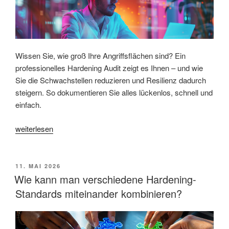
zur
Basisarbeit?“
Wissen Sie, wie groß Ihre Angriffsflächen sind? Ein
professionelles Hardening Audit zeigt es Ihnen – und wie
Sie die Schwachstellen reduzieren und Resilienz dadurch
steigern. So dokumentieren Sie alles lückenlos, schnell und
einfach.
„Umfassende
weiterlesen
Hardening-
Nachweise
per
VERÖFFENTLICHT
11. MAI 2026
AM
Knopfdruck
Wie kann man verschiedene Hardening-
erstellen
Standards miteinander kombinieren?
–
wie
geht