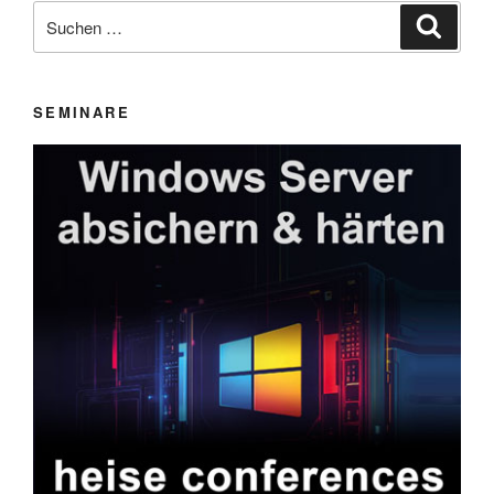
Suchen
ist“
Suche
nach:
SEMINARE