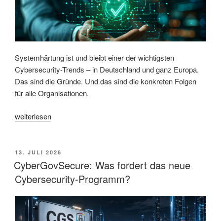
schnellen
Check!“
Systemhärtung ist und bleibt einer der wichtigsten
Cybersecurity-Trends – in Deutschland und ganz Europa.
Das sind die Gründe. Und das sind die konkreten Folgen
für alle Organisationen.
„Cybersecurity
weiterlesen
in
Europa:
Warum
VERÖFFENTLICHT
13. JULI 2026
AM
Systemhärtung
CyberGovSecure: Was fordert das neue
gerade
Cybersecurity-Programm?
zum
entscheidenden
Sicherheitsfaktor