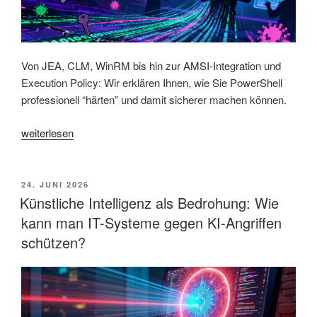
Von JEA, CLM, WinRM bis hin zur AMSI-Integration und
Execution Policy: Wir erklären Ihnen, wie Sie PowerShell
professionell “härten” und damit sicherer machen können.
„Powershell-
weiterlesen
Härtung:
Die
wichtigsten
VERÖFFENTLICHT
24. JUNI 2026
AM
Maßnahmen
Künstliche Intelligenz als Bedrohung: Wie
und
kann man IT-Systeme gegen KI-Angriffen
essentielle
schützen?
No-
Gos“