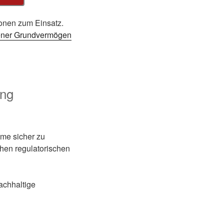
onen zum Einsatz.
ner Grundvermögen
ung
eme sicher zu
hohen regulatorischen
achhaltige