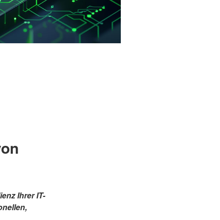
von
enz Ihrer IT-
onellen,