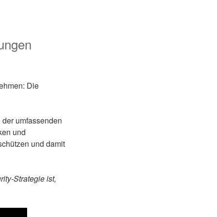
rungen
rnehmen: Die
e der umfassenden
nken und
 schützen und damit
y-Strategie ist,