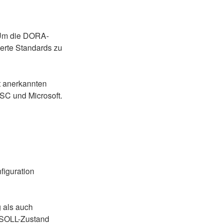
 Um die DORA-
erte Standards zu
t anerkannten
SC und Microsoft.
iguration
g als auch
 SOLL-Zustand