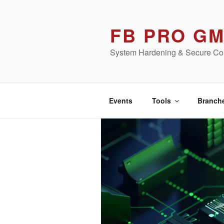
Zum
Inhalt
FB PRO G
springen
System Hardening & Secure Con
Events
Tools
Branch