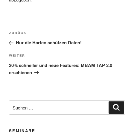
Beitragsnavigation
Vorheriger
ZURÜCK
Beitrag
Nur die Harten schützen Daten!
Nächster
WEITER
Beitrag
20% schneller und neue Features: MBAM TAP 2.0
erschienen
Suchen
Suche
nach:
SEMINARE