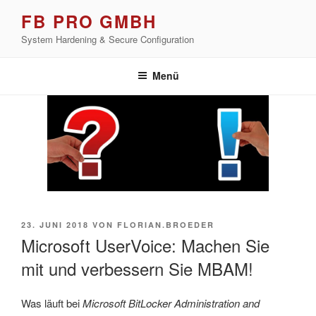
Zum
FB PRO GMBH
Inhalt
System Hardening & Secure Configuration
springen
Menü
VERÖFFENTLICHT
23. JUNI 2018
VON
FLORIAN.BROEDER
AM
Microsoft UserVoice: Machen Sie
mit und verbessern Sie MBAM!
Was läuft bei
Microsoft BitLocker Administration and