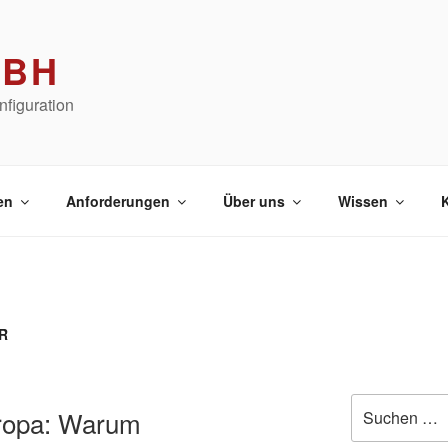
MBH
figuration
en
Anforderungen
Über uns
Wissen
R
Suchen
uropa: Warum
nach: