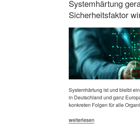
Systemhärtung ger
Sicherheitsfaktor wi
Systemhärtung ist und bleibt ein
in Deutschland und ganz Europa
konkreten Folgen für alle Organ
„Cybersecurity
weiterlesen
in
Europa: