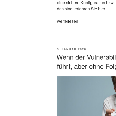
eine sichere Konfiguration bzw.
das sind, erfahren Sie hier.
„Neue
weiterlesen
Gesetze,
Regularien
&
Normen:
VERÖFFENTLICHT
5. JANUAR 2026
Deshalb
AM
Wenn der Vulnerabil
ist
führt, aber ohne Fol
Systemhärtung
2026
&
2027
ein
“Must
Have”
für
Ihr