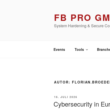
Zum
Inhalt
FB PRO G
springen
System Hardening & Secure Con
Events
Tools
Branch
AUTOR:
FLORIAN.BROEDE
VERÖFFENTLICHT
16. JULI 2026
AM
Cybersecurity in E