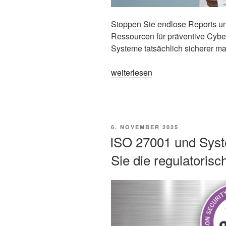
Unternehmen“
Stoppen Sie endlose Reports und
Ressourcen für präventive Cyber
Systeme tatsächlich sicherer m
„Wenn
weiterlesen
der
Vulnerability
Scan
zu
VERÖFFENTLICHT
6. NOVEMBER 2025
Schrecken
AM
ISO 27001 und Syst
führt,
Sie die regulatoris
aber
ohne
Folgen
bleibt“