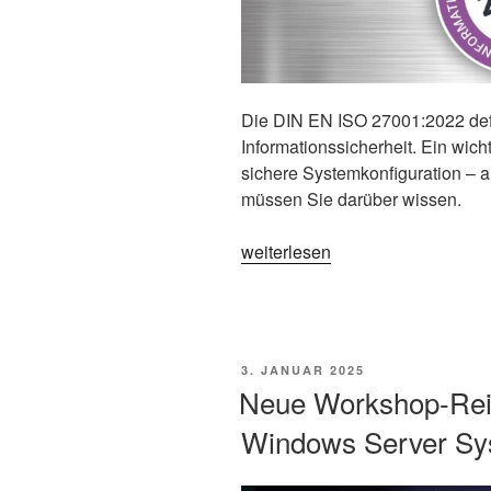
Die DIN EN ISO 27001:2022 defi
Informationssicherheit. Ein wicht
sichere Systemkonfiguration – 
müssen Sie darüber wissen.
„ISO
weiterlesen
27001
und
Systemhärtung:
So
VERÖFFENTLICHT
3. JANUAR 2025
meistern
AM
Neue Workshop-Reih
Sie
Windows Server Sys
die
regulatorischen
Anforderungen“