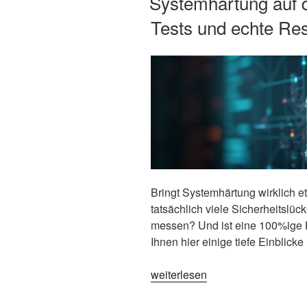
Systemhärtung auf d
Ihre
Tests und echte Res
Windows
Server
Systeme
effektiv
ab“
Bringt Systemhärtung wirklich 
tatsächlich viele Sicherheitsl
messen? Und ist eine 100%ige 
Ihnen hier einige tiefe Einblick
„Systemhärtung
weiterlesen
auf
dem