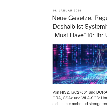
Warum
Systemhärtung
VERÖFFENTLICHT
16. JANUAR 2026
gerade
AM
Neue Gesetze, Regu
zum
Deshalb ist System
entscheidenden
Sicherheitsfaktor
“Must Have” für Ih
wird“
Von NIS2, ISO27001 und DORA 
CRA, CSA2 und WLA-SCS: Unte
sich immer mehr und strengeren