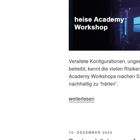
Veraltete Konfigurationen, ung
betreibt, kennt die vielen Risik
Academy Workshops machen Sie f
nachhaltig zu “härten”.
„Neue
weiterlesen
Workshop-
Reihe:
So
sichern
VERÖFFENTLICHT
10. DEZEMBER 2024
Sie
AM